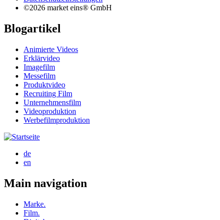
©2026 market eins® GmbH
Blogartikel
Animierte Videos
Erklärvideo
Imagefilm
Messefilm
Produktvideo
Recruiting Film
Unternehmensfilm
Videoproduktion
Werbefilmproduktion
de
en
Main navigation
Marke.
Film.