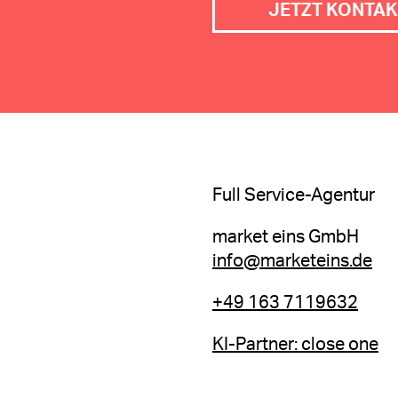
JETZT KONTAK
Full Service-Agentur
market eins GmbH
info@marketeins.de
+49 163 7119632
KI-Partner: close one