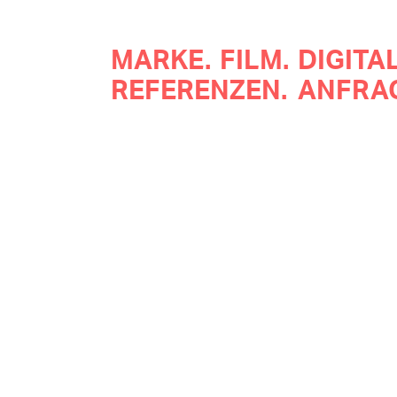
Direkt
zum
Main
MARKE.
FILM.
DIGITAL
Inhalt
REFERENZEN.
ANFRA
navigatio
Eventfilm
GoDaddy