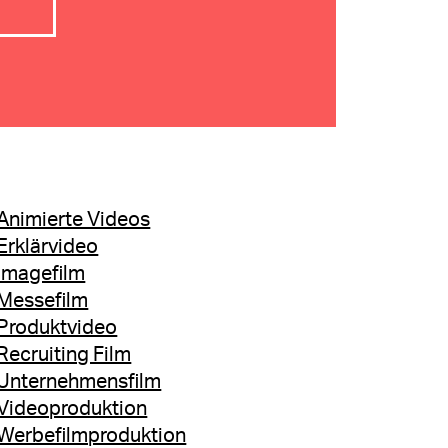
Blogartikel
Animierte Videos
Erklärvideo
Imagefilm
Messefilm
Produktvideo
Recruiting Film
Unternehmensfilm
Videoproduktion
Werbefilmproduktion