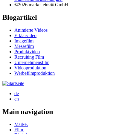
©2026 market eins® GmbH
Blogartikel
Animierte Videos
Erklärvideo
Imagefilm
Messefilm
Produktvideo
Recruiting Film
Unternehmensfilm
Videoproduktion
Werbefilmproduktion
de
en
Main navigation
Marke.
Film.